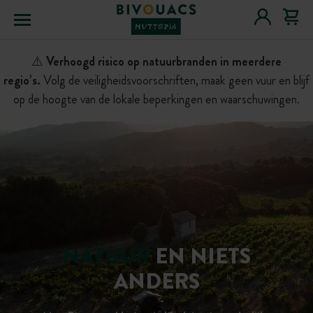
Menu
⚠️
Verhoogd risico op natuurbranden in meerdere
regio’s.
Volg de veiligheidsvoorschriften, maak geen vuur en blijf
op de hoogte van de lokale beperkingen en waarschuwingen.
NATUUR
EN NIETS
ANDERS