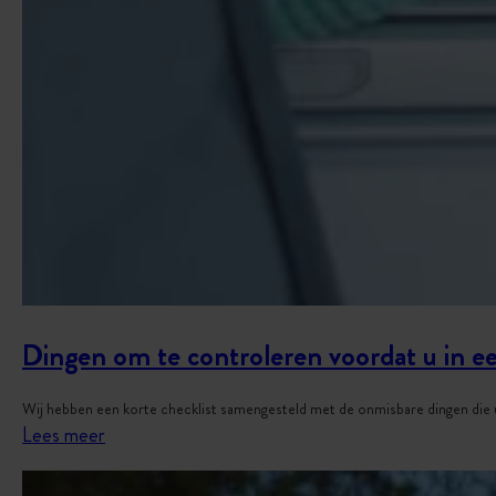
Dingen om te controleren voordat u in ee
Wij hebben een korte checklist samengesteld met de onmisbare dingen die 
:
Lees meer
D
i