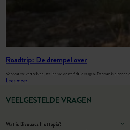
u
s
j
e
v
e
r
Roadtrip: De drempel over
t
r
Voordat we vertrekken, stellen we onszelf altijd vragen. Daarom is plannen 
e
:
Lees meer
k
R
t
o
VEELGESTELDE VRAGEN
a
d
t
Wat is Bivouacs Huttopia?
r