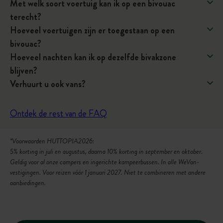
Met welk soort voertuig kan ik op een bivouac
i
terecht?
p
Hoeveel voertuigen zijn er toegestaan op een
:
bivouac?
D
Hoeveel nachten kan ik op dezelfde bivakzone
e
blijven?
d
Verhuurt u ook vans?
r
e
Ontdek de rest van de FAQ
m
p
*Voorwaarden HUTTOPIA2026:
e
5% korting in juli en augustus, daarna 10% korting in september en oktober.
l
Geldig voor al onze campers en ingerichte kampeerbussen. In alle WeVan-
o
vestigingen. Voor reizen vóór 1 januari 2027. Niet te combineren met andere
v
aanbiedingen.
e
r