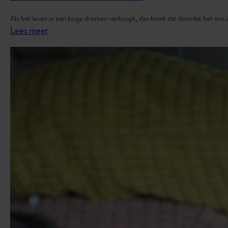
Als het leven in een busje dromen verkoopt, dan komt dat doordat het ons
:
Lees meer
B
u
c
k
e
t
l
i
s
t
v
o
o
r