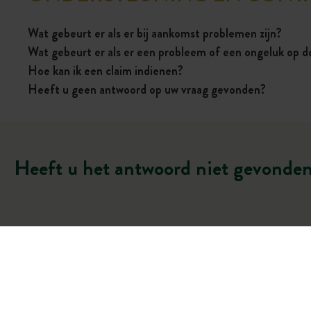
Wat gebeurt er als er bij aankomst problemen zijn?
Wat gebeurt er als er een probleem of een ongeluk op d
Hoe kan ik een claim indienen?
Heeft u geen antwoord op uw vraag gevonden?
Heeft u het antwoord niet gevonde
*
Uw achternaam