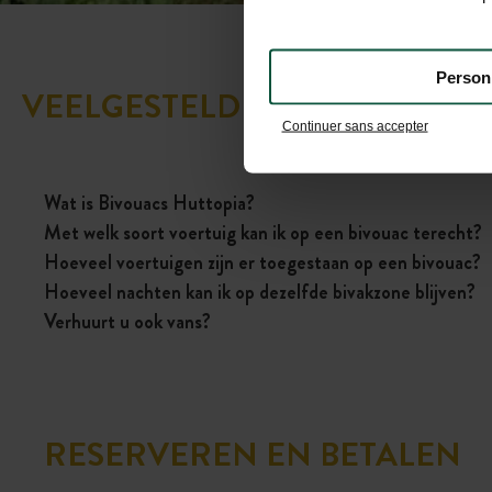
Person
VEELGESTELDE VRAGEN
Continuer sans accepter
Wat is Bivouacs Huttopia?
Met welk soort voertuig kan ik op een bivouac terecht?
Hoeveel voertuigen zijn er toegestaan op een bivouac?
Hoeveel nachten kan ik op dezelfde bivakzone blijven?
Verhuurt u ook vans?
RESERVEREN EN BETALEN