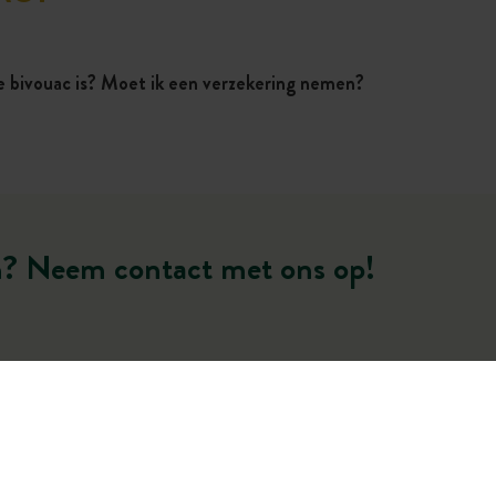
e bivouac is? Moet ik een verzekering nemen?
n? Neem contact met ons op!
*
Uw voornaam