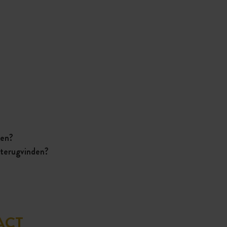
aken?
 terugvinden?
ACT