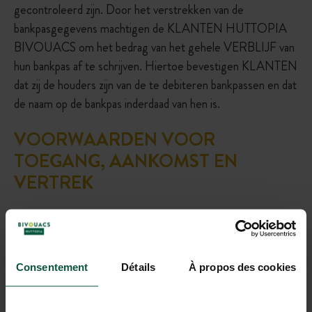
gecontroleerd zijn. Door het verstrekken van de
bankpasgegevens machtigen de KLANTEN HUTTOPIA
BIVOUACS om het bedrag van het gehele VERBLIJF van
hun bankpas af te schrijven. Hiertoe bevestigen KLANTEN
dat zij de houders zijn van de te debiteren bankpassen en dat
de naam op de bankpas inderdaad van hen is.
VOORWAARDEN VOOR
TOEGANG, AANKOMST EN
VERTREK
De gereserveerde PLEK is vanaf 12.00 uur ‘s middags op
de dag van aankomst beschikbaar en moet op de dag van
vertrek voor 12.00 uur ‘s middags worden verlaten.
Consentement
Détails
À propos des cookies
U mag maximaal twee nachten achter elkaar op dezelfde
PLEK staan. De bedoeling hiervan is dat iedereen zich