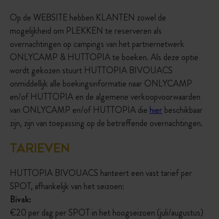
Op de WEBSITE hebben KLANTEN zowel de
mogelijkheid om PLEKKEN te reserveren als
overnachtingen op campings van het partnernetwerk
ONLYCAMP & HUTTOPIA te boeken. Als deze optie
wordt gekozen stuurt HUTTOPIA BIVOUACS
onmiddellijk alle boekingsinformatie naar ONLYCAMP
en/of HUTTOPIA en de algemene verkoopvoorwaarden
van ONLYCAMP en/of HUTTOPIA die
hier
beschikbaar
zijn, zijn van toepassing op de betreffende overnachtingen.
TARIEVEN
HUTTOPIA BIVOUACS hanteert een vast tarief per
SPOT, afhankelijk van het seizoen:
Bivak:
€20 per dag per SPOT in het hoogseizoen (juli/augustus)