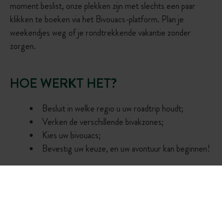
moment beslist, onze plekken zijn met slechts een paar
klikken te boeken via het Bivouacs-platform. Plan je
weekendjes weg of je rondtrekkende vakantie zonder
zorgen.
HOE WERKT HET?
Besluit in welke regio u uw roadtrip houdt;
Verken de verschillende bivakzones;
Kies uw bivouacs;
Bevestig uw keuze, en uw avontuur kan beginnen!
Ik reserveer mijn bivak
HEEFT U NOG VRAGEN OVER
ONZE BIVAKKEN?