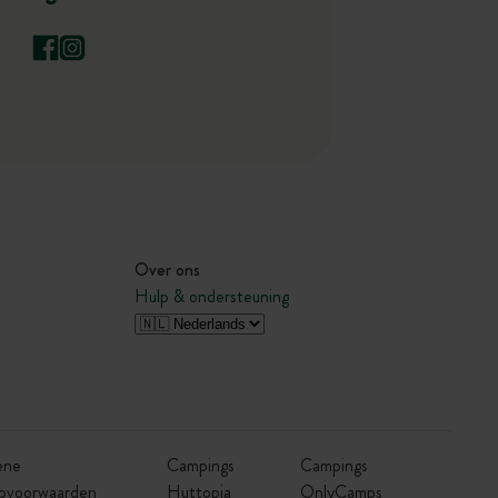
Over ons
Hulp & ondersteuning
ene
Campings
Campings
pvoorwaarden
Huttopia
OnlyCamps