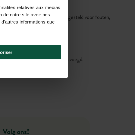
nnalités relatives aux médias
on de notre site avec nos
 echter niet aansprakelijk worden gesteld voor fouten,
 d'autres informations que
oriser
chappelijke zetel van het bedrijf bevoegd.
Volg ons!