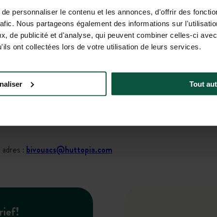
e personnaliser le contenu et les annonces, d'offrir des fonctio
rafic. Nous partageons également des informations sur l'utilisati
deze site gepubliceerde informatie te waarborgen. De uitgever kan
, de publicité et d'analyse, qui peuvent combiner celles-ci avec
ils ont collectées lors de votre utilisation de leurs services.
naliser
Tout aut
geval van een geschil zijn uitsluitend de rechtbanken van de maats
 adres :
bivouacs@huttopia.com
rief!