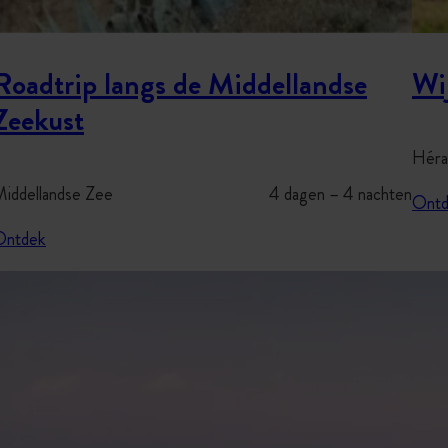
Roadtrip langs de Middellandse
Wi
Zeekust
Héra
iddellandse Zee
4 dagen – 4 nachten
Ontd
Ontdek