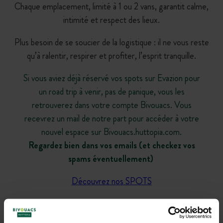
Chaque emplacement, limité à 1 ou 2 vans, garantit calme,
intimité et respect des lieux.
Plus besoin de se soucier de la logistique : il ne vous reste
qu’à ralentir, respirer et profiter, l’esprit tranquille.
Si vous aviez déjà réservé vos spots sur Evazion pour
un road trip à venir, pas de panique, vous les
retrouverez dans votre compte Bivouacs. Vous
recevrez un mail de notre part pour accéder à votre
nouvel espace sur Bivouacs.huttopia.com.
Regardez bien dans vos emails (et checkez vos
spams éventuellement)
Découvrez nos SPOTS