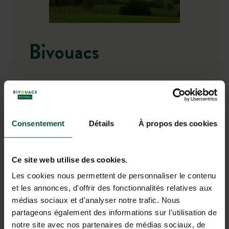
Bivouac
s
La nature et rien d’autre
Pour dormir en pleine nature
Consentement
Détails
À propos des cookies
Le sentiment d’être seul au monde
Ouvert toute l’année
Des spots exceptionnels
Ce site web utilise des cookies.
Je réserve un Bivouac
Les cookies nous permettent de personnaliser le contenu
et les annonces, d'offrir des fonctionnalités relatives aux
médias sociaux et d'analyser notre trafic. Nous
partageons également des informations sur l'utilisation de
notre site avec nos partenaires de médias sociaux, de